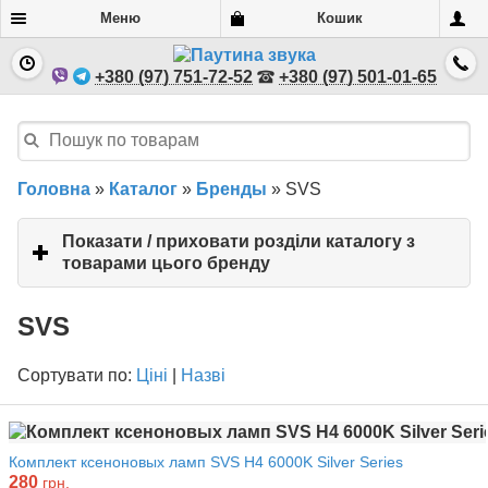
Меню
Кошик
+380 (97) 751-72-52
+380 (97) 501-01-65
Головна
»
Каталог
»
Бренды
»
SVS
Показати / приховати розділи каталогу з
товарами цього бренду
click
to
expand
SVS
contents
Сортувати по:
Ціні
|
Назві
Комплект ксеноновых ламп SVS H4 6000K Silver Series
280
грн.