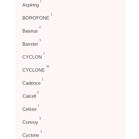
1
Aspiring
1
BOROFONE
4
Baseus
5
Baxster
1
CYCLON
42
CYCLONE
1
Cadence
9
Calcell
1
Celsior
9
Convoy
3
Cyclone