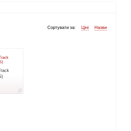
Сортувати за:
Ціні
Назви
rack
S)