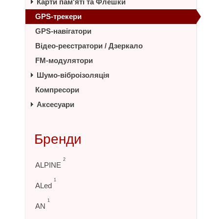
Карти пам'яті та Флешки
GPS-трекери
GPS-навігатори
Відео-реєстратори / Дзеркало
FM-модулятори
Шумо-віброізоляція
Компресори
Аксесуари
Бренди
2
ALPINE
1
ALed
1
AN