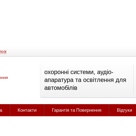
озі
охоронні системи, аудіо-
апаратура та освітлення для
автомобілів
а
Контакти
Гарантія та Повернення
Відгуки