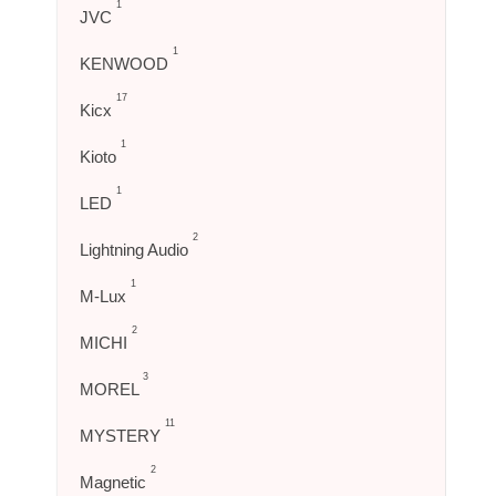
1
JVC
1
KENWOOD
17
Kicx
1
Kioto
1
LED
2
Lightning Audio
1
M-Lux
2
MICHI
3
MOREL
11
MYSTERY
2
Magnetic