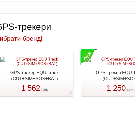
GPS-трекери
ибрати бренді
GPS-трекер EQU Track
GPS-трекер EQU T
(CUT+SIM+SOS+BAT)
(CUT+SIM+SO
1 562
1 250
грн.
грн.