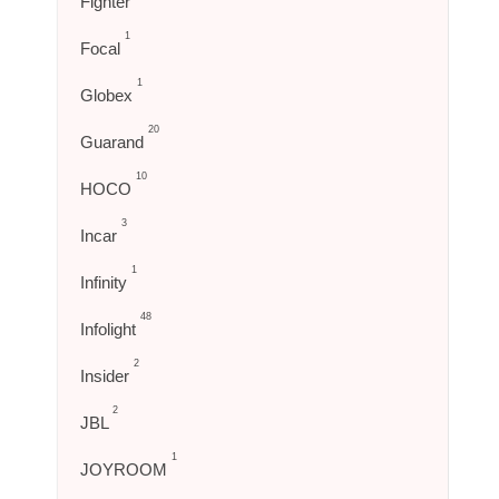
Fighter
1
Focal
1
Globex
20
Guarand
10
HOCO
3
Incar
1
Infinity
48
Infolight
2
Insider
2
JBL
1
JOYROOM