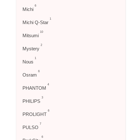
6
Michi
1
Michi Q-Star
10
Mitsumi
2
Mystery
1
Nous
6
Osram
4
PHANTOM
3
PHILIPS
6
PROLIGHT
7
PULSO
6