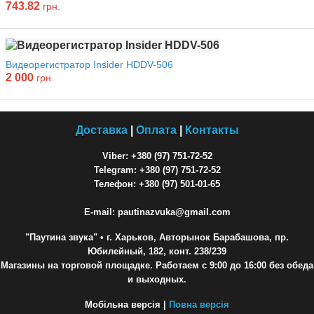
743.82
грн.
Видеорегистратор Insider HDDV-506
2 000
грн.
Доставка
|
Оплата
|
Контакты
Viber: +380 (97) 751-72-52
Telegram: +380 (97) 751-72-52
Телефон: +380 (97) 501-01-65
E-mail: pautinazvuka@gmail.com
"Паутина звука"
• г. Харьков, Авторынок Барабашова, пр.
Юбилейный, 182, конт. 238/239
Магазины на торговой площадке. Работаем с 9:00 до 16:00 без обеда
и выходных.
Мобільна версія |
Повна версія