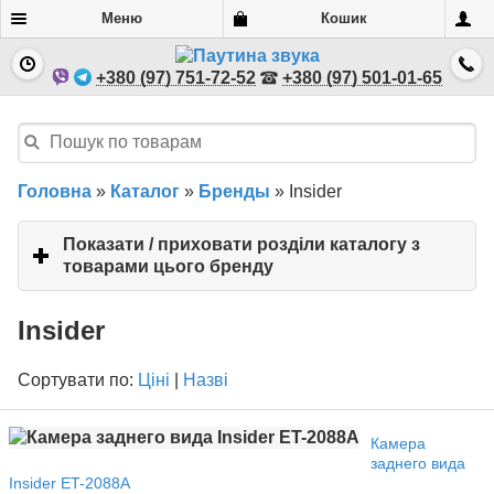
Меню
Кошик
+380 (97) 751-72-52
+380 (97) 501-01-65
Головна
»
Каталог
»
Бренды
»
Insider
Показати / приховати розділи каталогу з
товарами цього бренду
click
to
expand
Insider
contents
Сортувати по:
Ціні
|
Назві
Камера
заднего вида
Insider ET-2088A