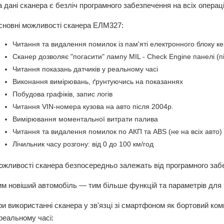
 дані сканера є безліч програмного забезпечення на всіх операц
сновні можливості сканера ЕЛМ327:
Читання та видалення помилок із пам'яті електронного блоку к
Сканер дозволяє "погасити" лампу MIL - Check Engine панелі (
Читання показань датчиків у реальному часі
Виконання вимірювань, ґрунтуючись на показаннях
Побудова графіків, запис логів
Читання VIN-номера кузова на авто після 2004р.
Вимірювання моментальної витрати палива
Читання та видалення помилок по АКП та ABS (не на всіх авто)
Лічильник часу розгону: від 0 до 100 км/год
жливості сканера безпосередньо залежать від програмного заб
м новіший автомобіль — тим більше функцій та параметрів для
и використанні сканера у зв'язці зі смартфоном як бортовий ко
реальному часі: