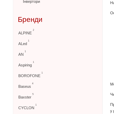
Інвертори
На
О
Бренди
2
ALPINE
1
ALed
1
AN
1
Aspiring
1
BOROFONE
Мо
4
Baseus
Чи
5
Baxster
Пр
1
CYCLON
у 