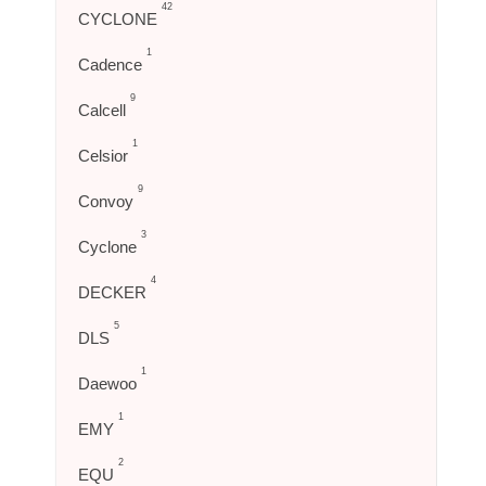
42
CYCLONE
1
Cadence
9
Calcell
1
Celsior
9
Convoy
3
Cyclone
4
DECKER
5
DLS
1
Daewoo
1
EMY
2
EQU