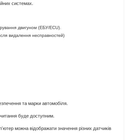
ійних системах.
ерування двигуном (ЕБУ/ECU).
після видалення несправностей)
езпечення та марки автомобіля.
 читання буде доступним.
мп'ютер можна відображати значення різних датчиків