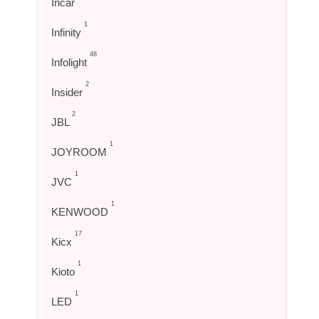
Incar
1
Infinity
48
Infolight
2
Insider
2
JBL
1
JOYROOM
1
JVC
1
KENWOOD
17
Kicx
1
Kioto
1
LED