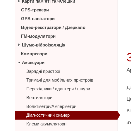
Карти пам'яті та Флешки
GPS-трекери
GPS-навігатори
Відео-реєстратори / Дзеркало
FM-модулятори
Шумо-віброізоляція
Компресори
Аксесуари
А
Зарядні пристрої
Тримачі для мобільних пристроїв
Ді
Перехідники / адаптери / шнури
Вентилятори
Ця
Вольтметри/Амперметри
Bl
Діагностичний сканер
З'
Клеми акумуляторні