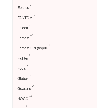
1
Eplutus
1
FANTOM
2
Falcon
42
Fantom
1
Fantom Old (чорні)
6
Fighter
1
Focal
1
Globex
20
Guarand
10
HOCO
3