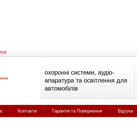
озі
охоронні системи, аудіо-
апаратура та освітлення для
автомобілів
а
Контакти
Гарантія та Повернення
Відгуки