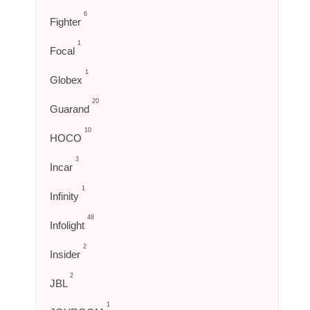
6
Fighter
1
Focal
1
Globex
20
Guarand
10
HOCO
3
Incar
1
Infinity
48
Infolight
2
Insider
2
JBL
1