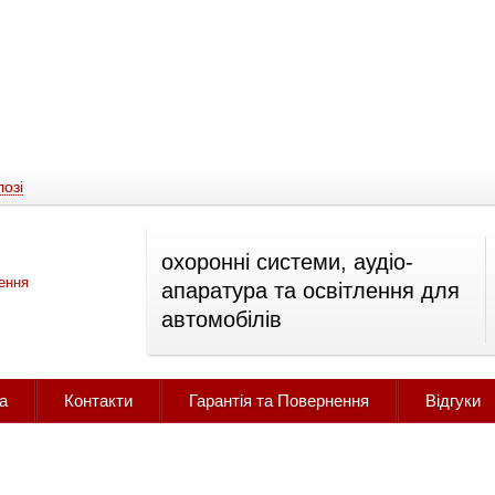
озі
охоронні системи, аудіо-
апаратура та освітлення для
автомобілів
а
Контакти
Гарантія та Повернення
Відгуки