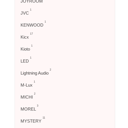
JOYROOM
1
JVC
1
KENWOOD
17
Kicx
1
Kioto
1
LED
2
Lightning Audio
1
M-Lux
2
MICHI
3
MOREL
11
MYSTERY