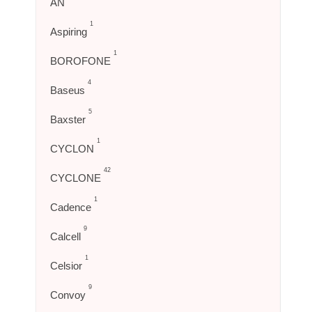
AN
1
Aspiring
1
BOROFONE
4
Baseus
5
Baxster
1
CYCLON
42
CYCLONE
1
Cadence
9
Calcell
1
Celsior
9
Convoy