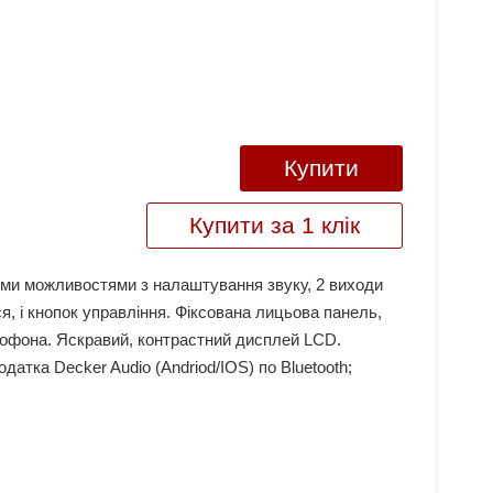
Купити
Купити за 1 клік
ми можливостями з налаштування звуку, 2 виходи
, і кнопок управління. Фіксована лицьова панель,
крофона. Яскравий, контрастний дисплей LCD.
атка Decker Audio (Andriod/IOS) по Bluetooth;