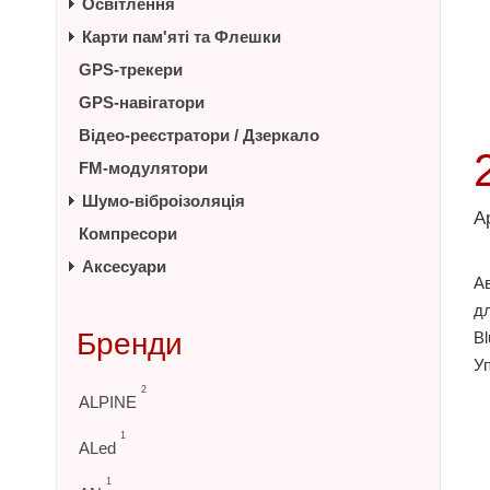
Освітлення
Карти пам'яті та Флешки
GPS-трекери
GPS-навігатори
Відео-реєстратори / Дзеркало
FM-модулятори
Шумо-віброізоляція
А
Компресори
Аксесуари
А
дл
Бренди
Bl
Уп
2
ALPINE
1
ALed
1