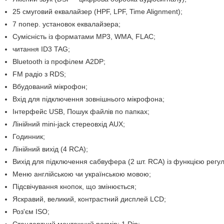
25 смуговий еквалайзер (HPF, LPF, Time Alignment);
7 попер. установок еквалайзера;
Сумісність із форматами MP3, WMA, FLAC;
читання ID3 TAG;
Bluetooth із профілем A2DP;
FM радіо з RDS;
Вбудований мікрофон;
Вхід для підключення зовнішнього мікрофона;
Інтерфейс USB, Пошук файлів по папках;
Лінійний mini-jack стереовхід AUX;
Годинник;
Лінійний вихід (4 RCA);
Вихід для підключення сабвуфера (2 шт. RCA) із функцією регу
Меню англійською чи українською мовою;
Підсвічування кнопок, що змінюється;
Яскравий, великий, контрастний дисплей LCD;
Роз'єм ISO;