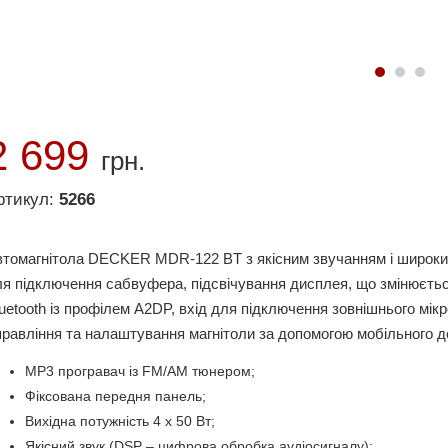
2 699
грн.
ртикул:
5266
втомагнітола DECKER MDR-122 BT з якісним звучанням і широки
я підключення сабвуфера, підсвічування дисплея, що змінюється
uetooth із профілем A2DP, вхід для підключення зовнішнього мі
равління та налаштування магнітоли за допомогою мобільного дод
MP3 програвач із FM/AM тюнером;
Фіксована передня панель;
Вихідна потужність 4 х 50 Вт;
Якісний звук (DSP – цифрова обробка аудіосигналу);