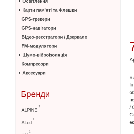
Освітлення
Карти пам'яті та Флешки
GPS-трекери
GPS-навігатори
Відео-реєстратори / Дзеркало
FM-модулятори
Шумо-віброізоляція
А
Компресори
Аксесуари
Ви
І
Бренди
об
по
/ 
2
ALPINE
Ст
1
е
ALed
1