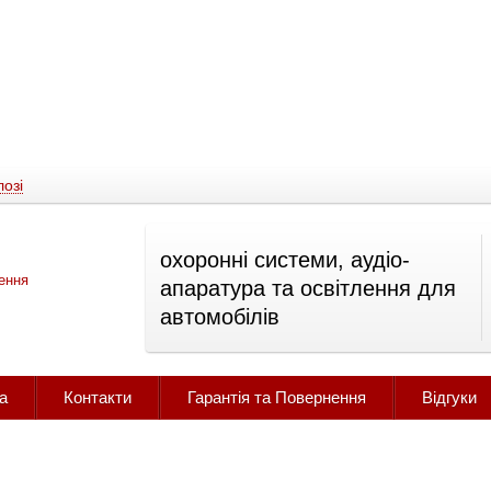
озі
охоронні системи, аудіо-
апаратура та освітлення для
автомобілів
а
Контакти
Гарантія та Повернення
Відгуки