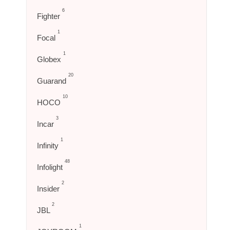
6
Fighter
1
Focal
1
Globex
20
Guarand
10
HOCO
3
Incar
1
Infinity
48
Infolight
2
Insider
2
JBL
1