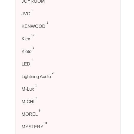
JOYROOM
1
JVC
1
KENWOOD
17
Kicx
1
Kioto
1
LED
2
Lightning Audio
1
M-Lux
2
MICHI
3
MOREL
11
MYSTERY