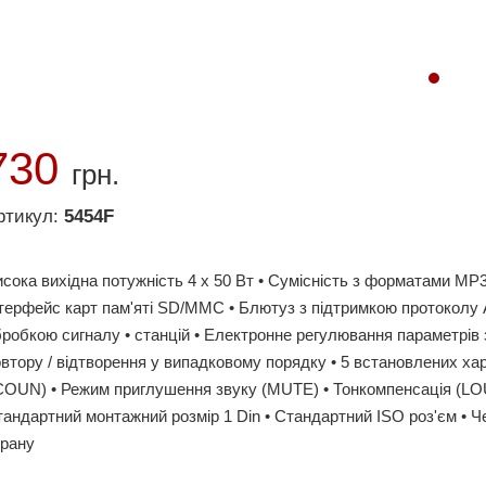
730
грн.
ртикул:
5454F
сока вихідна потужність 4 х 50 Вт • Сумісність з форматами M
нтерфейс карт пам'яті SD/MMC • Блютуз з підтримкою протоколу
робкою сигналу • станцій • Електронне регулювання параметрів
втору / відтворення у випадковому порядку • 5 встановлених х
COUN) • Режим приглушення звуку (MUTE) • Тонкомпенсація (LOUD)
андартний монтажний розмір 1 Din • Стандартний ISO роз'єм • Че
крану