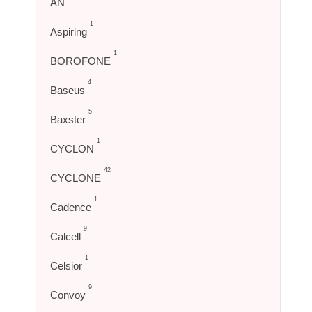
AN
1
Aspiring
1
BOROFONE
4
Baseus
5
Baxster
1
CYCLON
42
CYCLONE
1
Cadence
9
Calcell
1
Celsior
9
Convoy