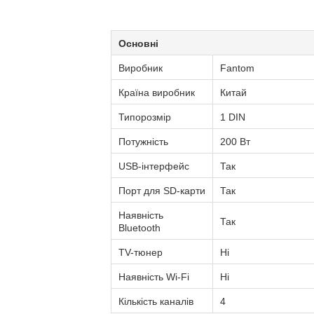
Основні
Виробник
Fantom
Країна виробник
Китай
Типорозмір
1 DIN
Потужність
200 Вт
USB-інтерфейс
Так
Порт для SD-карти
Так
Наявність
Так
Bluetooth
TV-тюнер
Ні
Наявність Wi-Fi
Ні
Кількість каналів
4