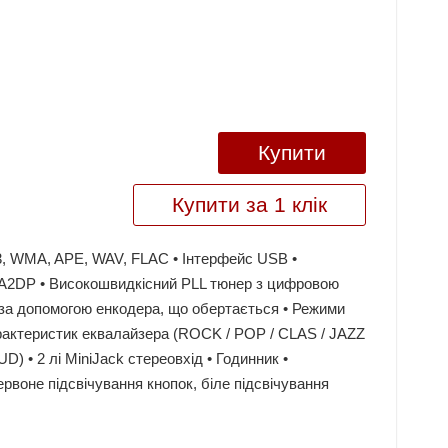
Купити
Купити за 1 клік
P3, WMA, APE, WAV, FLAC • Інтерфейс USB •
 A2DP • Високошвидкісний PLL тюнер з цифровою
 за допомогою енкодера, що обертається • Режими
арактеристик еквалайзера (ROCK / POP / CLAS / JAZZ
 • 2 лі MiniJack стереовхід • Годинник •
рвоне підсвічування кнопок, біле підсвічування