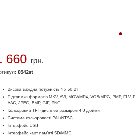
1 660
грн.
ртикул:
0542st
Висока вихідна потужність 4 х 50 Вт
Підтримка форматів MKV, AVI, MOV/MP4, VOB/MPG, PMP, FLV,
AAC, JPEG, BMP, GIF, PNG
Кольоровий TFT-дисплей розміром 4.0 дюйми
Система кольоровості PAL/NTSC
Інтерфейс USB
Інтерфейс карт пам'яті SD/MMC