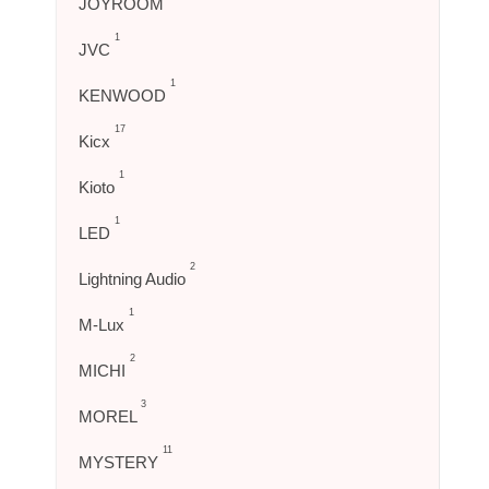
JOYROOM
1
JVC
1
KENWOOD
17
Kicx
1
Kioto
1
LED
2
Lightning Audio
1
M-Lux
2
MICHI
3
MOREL
11
MYSTERY