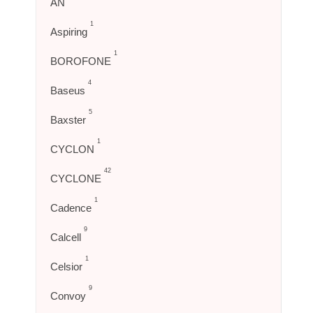
AN
1
Aspiring
1
BOROFONE
4
Baseus
5
Baxster
1
CYCLON
42
CYCLONE
1
Cadence
9
Calcell
1
Celsior
9
Convoy