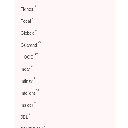
6
Fighter
1
Focal
1
Globex
20
Guarand
10
HOCO
3
Incar
1
Infinity
48
Infolight
2
Insider
2
JBL
1