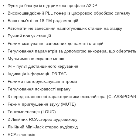
Функція блютуз із підтримкою профілю A2DP
Високошвидкісний PLL тюнер із цифровою обробкою сигналу
Банк пам'яті на 18 FM радіостанцій
Автоматичне занесення найпотужніших станцій на згадку
Ручний пошук станцій
Режим сканування занесених до пам'яті станцій
Регулювання параметрів за допомогою енкодера, що обертаєть
Мультимовне екранне меню
ІЧ – пульт дистанційного керування
Індикація інформації ID3 TAG
Режими повтору/сканування треків
Регулювання яскравості екрану
3 передвстановлені характеристики еквалайзера (CLASS/POP/
Режим приглушення звуку (MUTE)
Тонкомпенсація (LOUD)
2 Лінійних RCA стерео аудіовиходу
Лінійний Mini-Jack стерео аудіовхід
RCA відеовхід