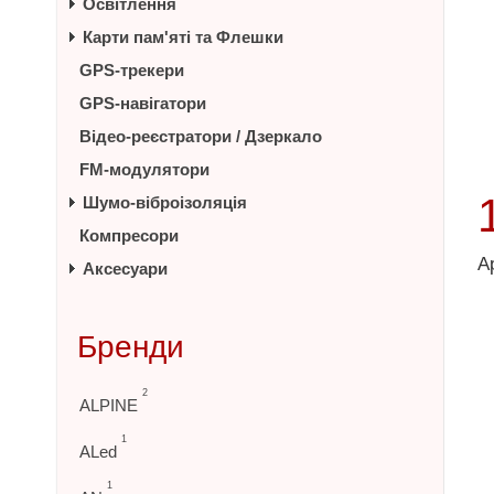
Освітлення
Карти пам'яті та Флешки
GPS-трекери
GPS-навігатори
Відео-реєстратори / Дзеркало
FM-модулятори
Шумо-віброізоляція
Компресори
А
Аксесуари
Бренди
2
ALPINE
1
ALed
1