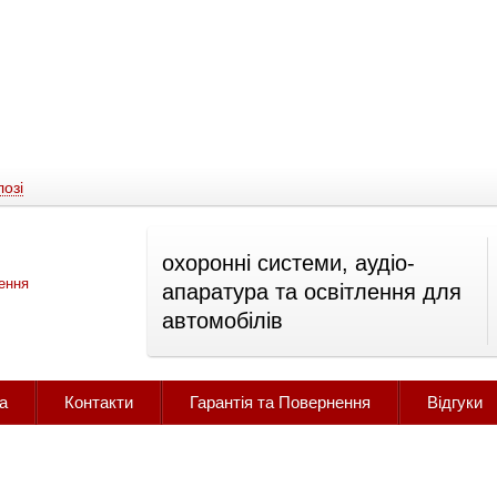
озі
охоронні системи, аудіо-
апаратура та освітлення для
автомобілів
а
Контакти
Гарантія та Повернення
Відгуки