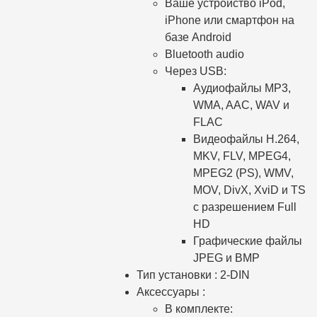
Ваше устройство iPod,
iPhone или смартфон на
базе Android
Bluetooth audio
Через USB:
Аудиофайлы MP3,
WMA, AAC, WAV и
FLAC
Видеофайлы H.264,
MKV, FLV, MPEG4,
MPEG2 (PS), WMV,
MOV, DivX, XviD и TS
с разрешением Full
HD
Графические файлы
JPEG и BMP
Тип установки : 2-DIN
Аксессуары :
В комплекте: