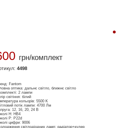
600
грн/комплект
ртикул:
4498
енд: Fantom
ловна оптика: дальнє світло, ближнє світло
комплекті: 2 лампи
лір світіння: білий
мпература кольорів: 5500 K
ітловий потік лампи: 4700 Лм
пруга: 12, 16, 20, 24 В
колі H: HB4
колі P: P22d
колі цифри: 9006
олодження світлодіодних ламп: радіатор+кулер