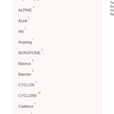
Ти
Кі
2
ALPINE
Уп
Кр
1
ALed
1
AN
1
Aspiring
1
BOROFONE
4
Baseus
5
Baxster
1
CYCLON
42
CYCLONE
1
Cadence