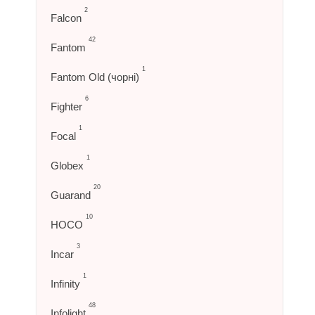
2
Falcon
42
Fantom
1
Fantom Old (чорні)
6
Fighter
1
Focal
1
Globex
20
Guarand
10
HOCO
3
Incar
1
Infinity
48
Infolight