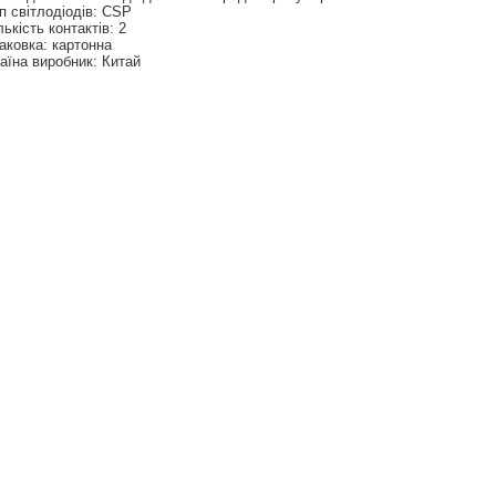
п світлодіодів: CSP
лькість контактів: 2
аковка: картонна
аїна виробник: Китай