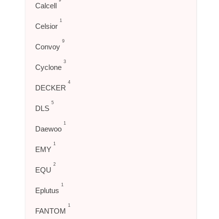
9
Calcell
1
Celsior
9
Convoy
3
Cyclone
4
DECKER
5
DLS
1
Daewoo
1
EMY
2
EQU
1
Eplutus
1
FANTOM