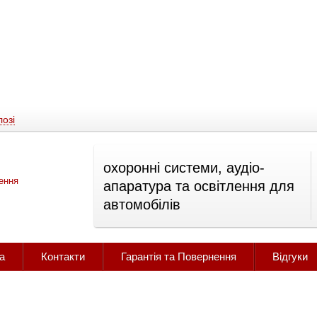
озі
охоронні системи, аудіо-
апаратура та освітлення для
автомобілів
а
Контакти
Гарантія та Повернення
Відгуки