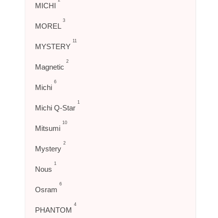
2
MICHI
3
MOREL
11
MYSTERY
2
Magnetic
6
Michi
1
Michi Q-Star
10
Mitsumi
2
Mystery
1
Nous
6
Osram
4
PHANTOM