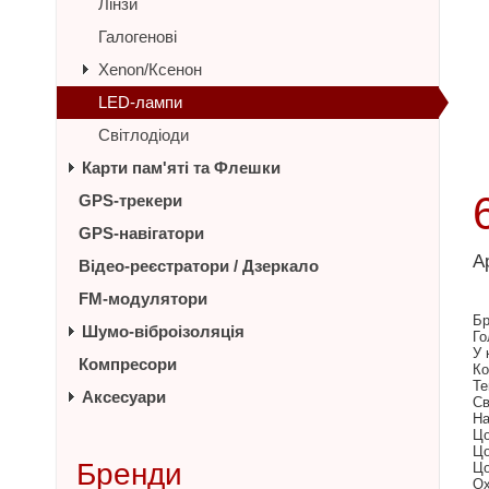
Лінзи
Галогенові
Xenon/Ксенон
LED-лампи
Світлодіоди
Карти пам'яті та Флешки
GPS-трекери
GPS-навігатори
А
Відео-реєстратори / Дзеркало
FM-модулятори
Бр
Шумо-віброізоляція
Го
У 
Компресори
Ко
Те
Аксесуари
Св
На
Цо
Цо
Бренди
Цо
Ох