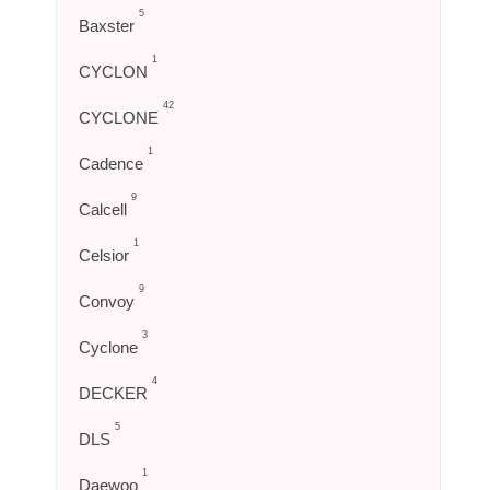
5
Baxster
1
CYCLON
42
CYCLONE
1
Cadence
9
Calcell
1
Celsior
9
Convoy
3
Cyclone
4
DECKER
5
DLS
1
Daewoo