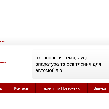
озі
охоронні системи, аудіо-
апаратура та освітлення для
автомобілів
а
Контакти
Гарантія та Повернення
Відгуки