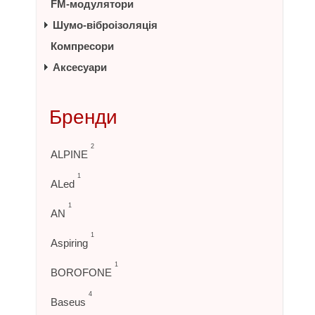
FM-модулятори
Шумо-віброізоляція
Компресори
Аксесуари
Бренди
2
ALPINE
1
ALed
1
AN
1
Aspiring
1
BOROFONE
4
Baseus