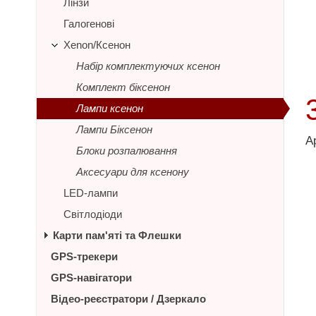
Лінзи
Галогенові
Xenon/Ксенон
Набір комплектуючих ксенон
Комплект біксенон
Лампи ксенон
Лампи Біксенон
А
Блоки розпалювання
Аксесуари для ксенону
LED-лампи
Світлодіоди
Карти пам'яті та Флешки
GPS-трекери
GPS-навігатори
Відео-реєстратори / Дзеркало