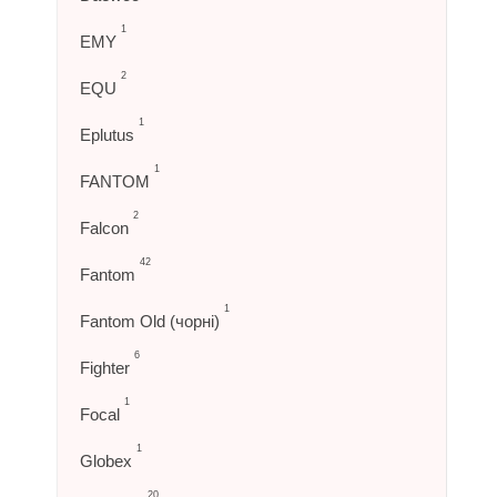
1
EMY
2
EQU
1
Eplutus
1
FANTOM
2
Falcon
42
Fantom
1
Fantom Old (чорні)
6
Fighter
1
Focal
1
Globex
20