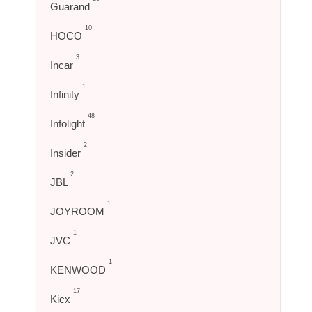
Guarand
10
HOCO
3
Incar
1
Infinity
48
Infolight
2
Insider
2
JBL
1
JOYROOM
1
JVC
1
KENWOOD
17
Kicx