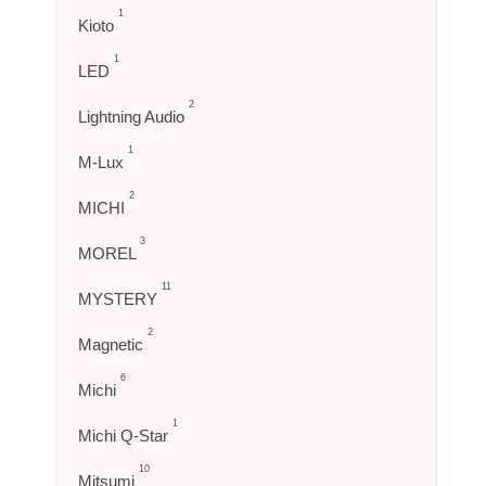
1
Kioto
1
LED
2
Lightning Audio
1
M-Lux
2
MICHI
3
MOREL
11
MYSTERY
2
Magnetic
6
Michi
1
Michi Q-Star
10
Mitsumi